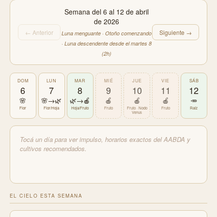
Semana del 6 al 12 de abril
de 2026
← Anterior
Siguiente →
Luna menguante · Otoño comenzando
· Luna descendente desde el martes 8
(2h)
DOM
LUN
MAR
MIÉ
JUE
VIE
SÁB
6
7
8
9
10
11
12
🌸
🌸→🌿
🌿→🍎
🍎
🍎
🍎
🥕
Flor
Flor/Hoja
Hoja/Fruto
Fruto
Fruto · Nodo
Fruto
Raíz
Venus
Tocá un día para ver impulso, horarios exactos del AABDA y
cultivos recomendados.
EL CIELO ESTA SEMANA