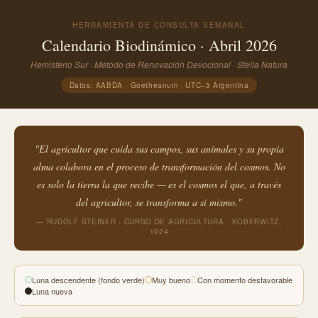
HERRAMIENTA DE CONSULTA SEMANAL
Calendario Biodinámico · Abril 2026
Hemisferio Sur · Método de Renovación Devocional · Stella Natura
Datos: AABDA · Goetheanum · UTC−3 Argentina
"El agricultor que cuida sus campos, sus animales y su propia
alma colabora en el proceso de transformación del cosmos. No
es solo la tierra la que recibe — es el cosmos el que, a través
del agricultor, se transforma a sí mismo."
— RUDOLF STEINER · CURSO DE AGRICULTURA · KOBERWITZ,
1924
Luna descendente (fondo verde)
Muy bueno
Con momento desfavorable
Luna nueva