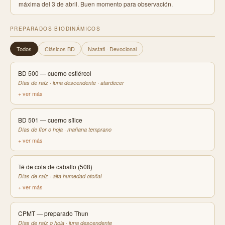
máxima del 3 de abril. Buen momento para observación.
PREPARADOS BIODINÁMICOS
Todos
Clásicos BD
Nastati · Devocional
BD 500 — cuerno estiércol
Días de raíz · luna descendente · atardecer
+ ver más
BD 501 — cuerno sílice
Días de flor o hoja · mañana temprano
+ ver más
Té de cola de caballo (508)
Días de raíz · alta humedad otoñal
+ ver más
CPMT — preparado Thun
Días de raíz o hoja · luna descendente