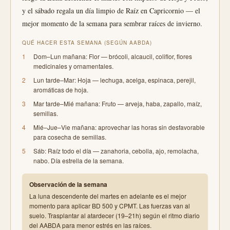
y el sábado regala un día limpio de Raíz en Capricornio — el
mejor momento de la semana para sembrar raíces de invierno.
QUÉ HACER ESTA SEMANA (SEGÚN AABDA)
1
Dom–Lun mañana: Flor — brócoli, alcaucil, coliflor, flores
medicinales y ornamentales.
2
Lun tarde–Mar: Hoja — lechuga, acelga, espinaca, perejil,
aromáticas de hoja.
3
Mar tarde–Mié mañana: Fruto — arveja, haba, zapallo, maíz,
semillas.
4
Mié–Jue–Vie mañana: aprovechar las horas sin desfavorable
para cosecha de semillas.
5
Sáb: Raíz todo el día — zanahoria, cebolla, ajo, remolacha,
nabo. Día estrella de la semana.
Observación de la semana
La luna descendente del martes en adelante es el mejor
momento para aplicar BD 500 y CPMT. Las fuerzas van al
suelo. Trasplantar al atardecer (19–21h) según el ritmo diario
del AABDA para menor estrés en las raíces.